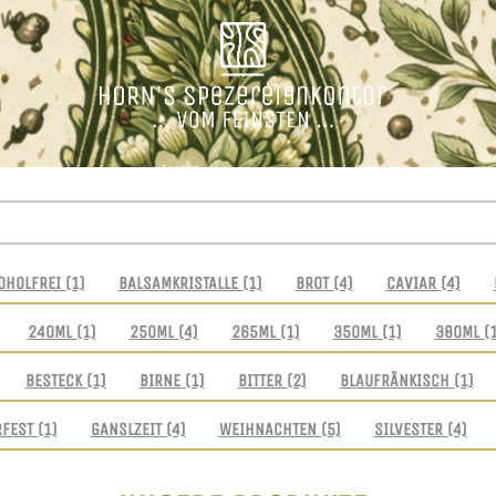
OHOLFREI
(1)
BALSAMKRISTALLE
(1)
BROT
(4)
CAVIAR
(4)
240ML
(1)
250ML
(4)
265ML
(1)
350ML
(1)
380ML
(
BESTECK
(1)
BIRNE
(1)
BITTER
(2)
BLAUFRÄNKISCH
(1)
RFEST
(1)
GANSLZEIT
(4)
WEIHNACHTEN
(5)
SILVESTER
(4)