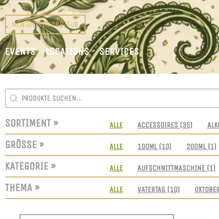
NEWSLETTER ABO/SUB
EVENTS
LOCATIONS
SERVICES
SEARCH CONTENT
SUCHFELD
SORTIMENT »
SORTIMENT
ALLE
ACCESSOIRES
(35)
ALK
GRÖSSE »
GRÖSSEN
ALLE
100ML
(10)
200ML
(1)
KATEGORIE »
KATEGORIE
ALLE
AUFSCHNITTMASCHINE
(1)
THEMA »
THEMEN
ALLE
VATERTAG
(10)
OKTOBE
SORT CONTENT