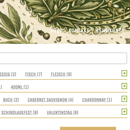
SHOP
KONTAKT
MEIN KONTO
+
ESSIG
(2)
FISCH
(7)
FLEISCH
(9)
+
1)
400ML
(1)
+
BUCH
(2)
CABERNET SAUVIGNON
(4)
CHARDONNAY
(1)
+
SCHOKOLADEFEST
(8)
VALENTINSTAG
(6)