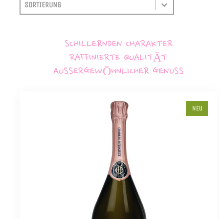
SORTIEREN
SORT CONTENT
SCHILLERNDEN CHARAKTER
RAFFINIERTE QUALITÄT
AUSSERGEWÖHNLICHER GENUSS
NEU