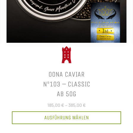
OONA CAVIAR
N°103 – CLASSIC
AB 50G
185,00 €
–
385,00 €
AUSFÜHRUNG WÄHLEN