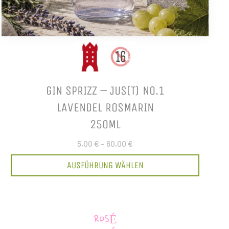
GIN SPRIZZ – JUS(T) NO.1
LAVENDEL ROSMARIN
250ML
5,00 €
–
60,00 €
AUSFÜHRUNG WÄHLEN
ROSÉ