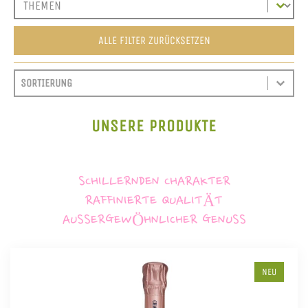
ALLE FILTER ZURÜCKSETZEN
SORT CONTENT
SORTIEREN
SORT CONTENT
UNSERE PRODUKTE
SCHILLERNDEN CHARAKTER
RAFFINIERTE QUALITÄT
AUSSERGEWÖHNLICHER GENUSS
NEU