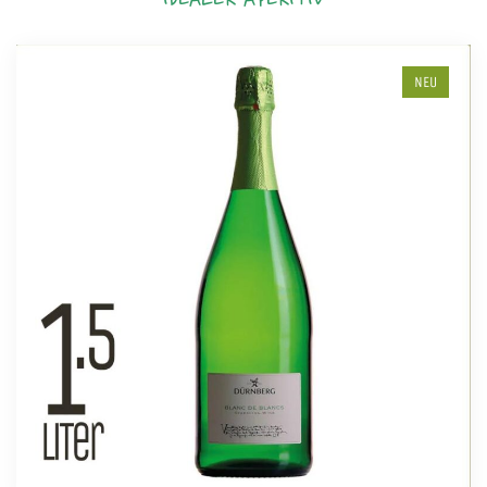
IDEALER APERITIV
NEU