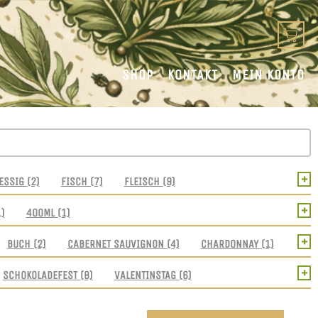
SHOP
KONTAKT
MEIN KONTO
+
ESSIG
(2)
FISCH
(7)
FLEISCH
(9)
+
1)
400ML
(1)
+
BUCH
(2)
CABERNET SAUVIGNON
(4)
CHARDONNAY
(1)
+
SCHOKOLADEFEST
(8)
VALENTINSTAG
(6)