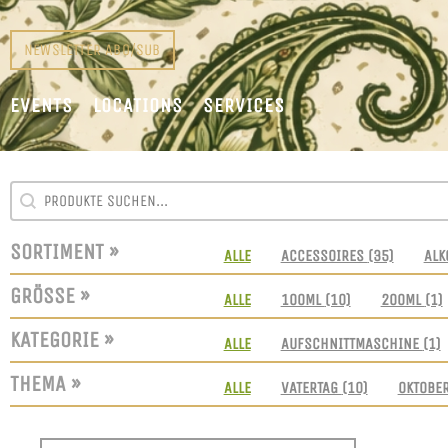
NEWSLETTER ABO/SUB
EVENTS
LOCATIONS
SERVICES
SEARCH CONTENT
SUCHFELD
SORTIMENT »
SORTIMENT
ALLE
ACCESSOIRES
(35)
ALK
GRÖSSE »
GRÖSSEN
ALLE
100ML
(10)
200ML
(1)
KATEGORIE »
KATEGORIE
ALLE
AUFSCHNITTMASCHINE
(1)
THEMA »
THEMEN
ALLE
VATERTAG
(10)
OKTOBE
SORT CONTENT