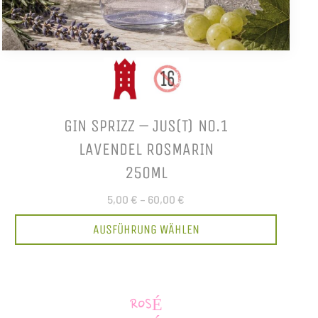
GIN SPRIZZ – JUS(T) NO.1
LAVENDEL ROSMARIN
250ML
5,00 €
–
60,00 €
AUSFÜHRUNG WÄHLEN
ROSÉ