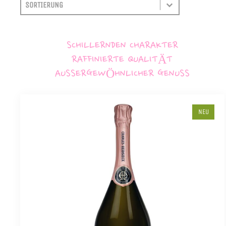
SORTIEREN
SORT CONTENT
SCHILLERNDEN CHARAKTER
RAFFINIERTE QUALITÄT
AUSSERGEWÖHNLICHER GENUSS
NEU