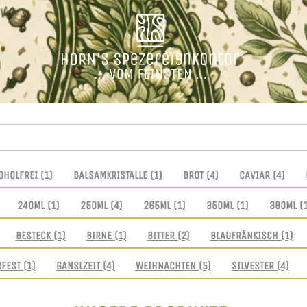
OHOLFREI
(1)
BALSAMKRISTALLE
(1)
BROT
(4)
CAVIAR
(4)
240ML
(1)
250ML
(4)
265ML
(1)
350ML
(1)
380ML
(
BESTECK
(1)
BIRNE
(1)
BITTER
(2)
BLAUFRÄNKISCH
(1)
RFEST
(1)
GANSLZEIT
(4)
WEIHNACHTEN
(5)
SILVESTER
(4)