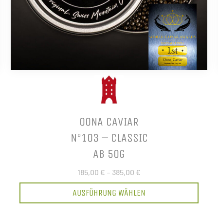
OONA CAVIAR
N°103 – CLASSIC
AB 50G
185,00 €
–
385,00 €
AUSFÜHRUNG WÄHLEN