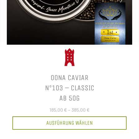
OONA CAVIAR
N°103 – CLASSIC
AB 50G
185,00 €
–
385,00 €
AUSFÜHRUNG WÄHLEN