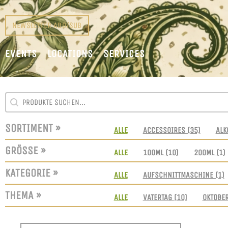
NEWSLETTER ABO/SUB
EVENTS
LOCATIONS
SERVICES
SEARCH CONTENT
SUCHFELD
SORTIMENT »
SORTIMENT
ALLE
ACCESSOIRES
(35)
ALK
GRÖSSE »
GRÖSSEN
ALLE
100ML
(10)
200ML
(1)
KATEGORIE »
KATEGORIE
ALLE
AUFSCHNITTMASCHINE
(1)
THEMA »
THEMEN
ALLE
VATERTAG
(10)
OKTOBE
SORT CONTENT