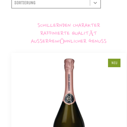
SORTIEREN
SORT CONTENT
SCHILLERNDEN CHARAKTER
RAFFINIERTE QUALITÄT
AUSSERGEWÖHNLICHER GENUSS
NEU