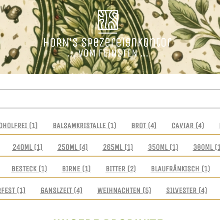
OHOLFREI
(1)
BALSAMKRISTALLE
(1)
BROT
(4)
CAVIAR
(4)
240ML
(1)
250ML
(4)
265ML
(1)
350ML
(1)
380ML
(
BESTECK
(1)
BIRNE
(1)
BITTER
(2)
BLAUFRÄNKISCH
(1)
RFEST
(1)
GANSLZEIT
(4)
WEIHNACHTEN
(5)
SILVESTER
(4)