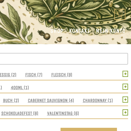
SHOP
KONTAKT
MEIN KONTO
+
ESSIG
(2)
FISCH
(7)
FLEISCH
(9)
+
1)
400ML
(1)
+
BUCH
(2)
CABERNET SAUVIGNON
(4)
CHARDONNAY
(1)
+
SCHOKOLADEFEST
(8)
VALENTINSTAG
(6)