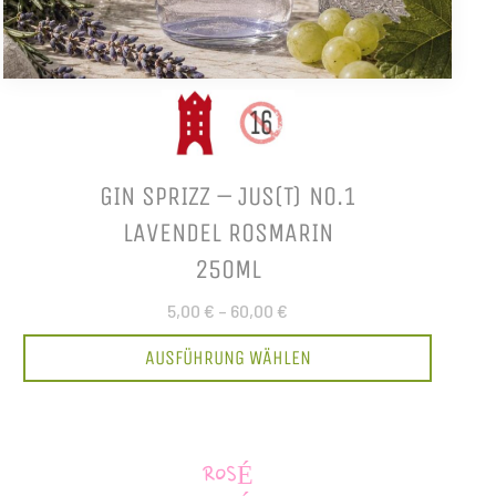
GIN SPRIZZ – JUS(T) NO.1
LAVENDEL ROSMARIN
250ML
5,00 €
–
60,00 €
AUSFÜHRUNG WÄHLEN
ROSÉ