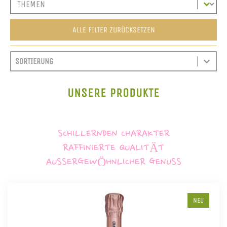
ALLE FILTER ZURÜCKSETZEN
SORT CONTENT
SORTIEREN
SORT CONTENT
UNSERE PRODUKTE
SCHILLERNDEN CHARAKTER
RAFFINIERTE QUALITÄT
AUSSERGEWÖHNLICHER GENUSS
NEU