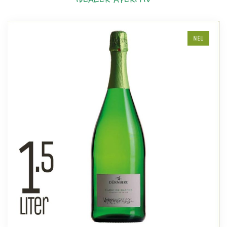
IDEALER APERITIV
NEU