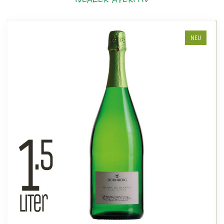
IDEALER APERITIV
NEU