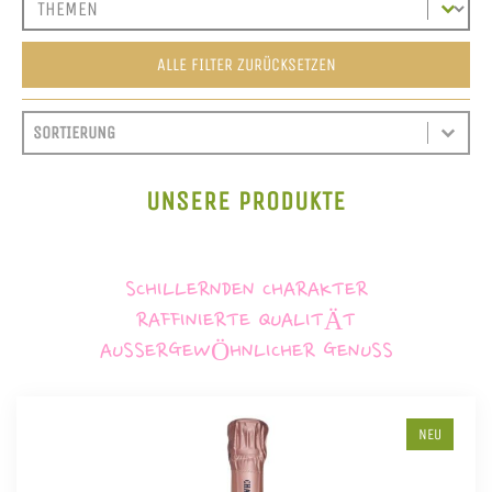
ALLE FILTER ZURÜCKSETZEN
SORT CONTENT
SORTIEREN
SORT CONTENT
UNSERE PRODUKTE
SCHILLERNDEN CHARAKTER
RAFFINIERTE QUALITÄT
AUSSERGEWÖHNLICHER GENUSS
NEU