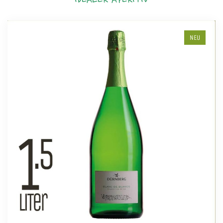
IDEALER APERITIV
NEU