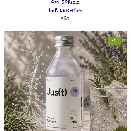
GIN SPRIZZ
DER LEICHTEN
ART
NEU