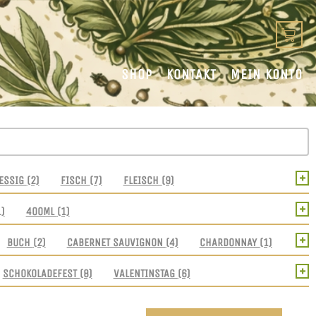
SHOP
KONTAKT
MEIN KONTO
+
ESSIG
(2)
FISCH
(7)
FLEISCH
(9)
+
1)
400ML
(1)
+
BUCH
(2)
CABERNET SAUVIGNON
(4)
CHARDONNAY
(1)
+
SCHOKOLADEFEST
(8)
VALENTINSTAG
(6)