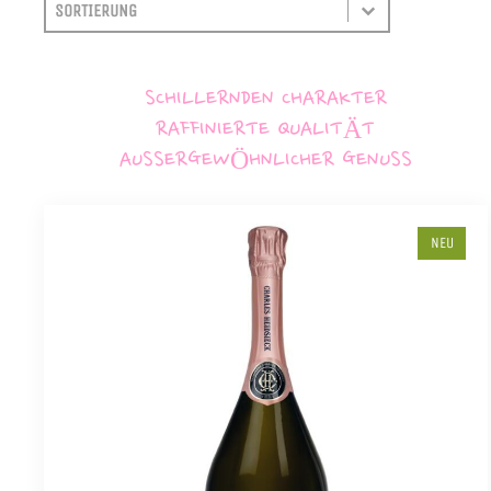
SORTIEREN
SORT CONTENT
SCHILLERNDEN CHARAKTER
RAFFINIERTE QUALITÄT
AUSSERGEWÖHNLICHER GENUSS
NEU