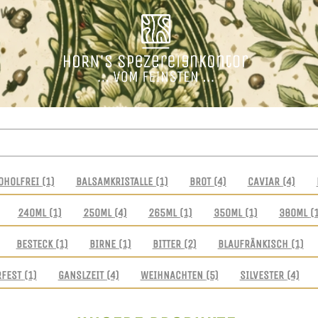
OHOLFREI
(1)
BALSAMKRISTALLE
(1)
BROT
(4)
CAVIAR
(4)
240ML
(1)
250ML
(4)
265ML
(1)
350ML
(1)
380ML
(
BESTECK
(1)
BIRNE
(1)
BITTER
(2)
BLAUFRÄNKISCH
(1)
RFEST
(1)
GANSLZEIT
(4)
WEIHNACHTEN
(5)
SILVESTER
(4)