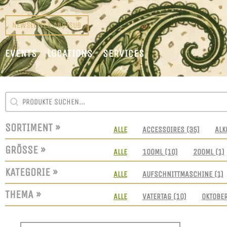
NEWSLETTER ABO/SUB
EVENTS
LOCATIONS
SERVICES
SEARCH CONTENT
SUCHFELD
SORTIMENT »
SORTIMENT
ALLE
ACCESSOIRES
(35)
ALK
GRÖSSE »
GRÖSSEN
ALLE
100ML
(10)
200ML
(1)
KATEGORIE »
KATEGORIE
ALLE
AUFSCHNITTMASCHINE
(1)
THEMA »
THEMEN
ALLE
VATERTAG
(10)
OKTOBE
SORT CONTENT