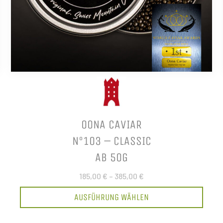
OONA CAVIAR
N°103 – CLASSIC
AB 50G
185,00 €
–
385,00 €
AUSFÜHRUNG WÄHLEN