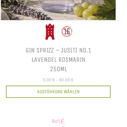
GIN SPRIZZ – JUS(T) NO.1
LAVENDEL ROSMARIN
250ML
5,00 €
–
60,00 €
AUSFÜHRUNG WÄHLEN
ROSÉ