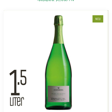
IDEALER APERITIV
NEU