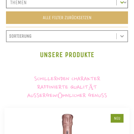
ALLE FILTER ZURÜCKSETZEN
SORT CONTENT
SORTIEREN
SORT CONTENT
UNSERE PRODUKTE
SCHILLERNDEN CHARAKTER
RAFFINIERTE QUALITÄT
AUSSERGEWÖHNLICHER GENUSS
NEU