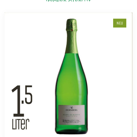
IDEALER APERITIV
NEU