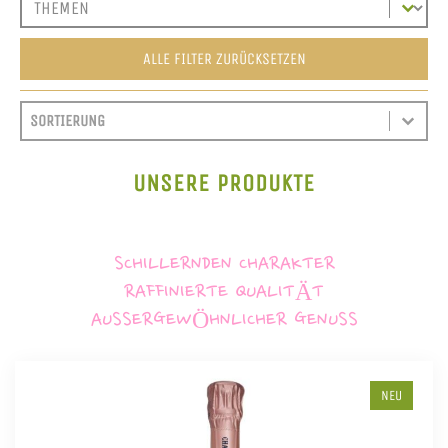
ALLE FILTER ZURÜCKSETZEN
SORT CONTENT
SORTIEREN
SORT CONTENT
UNSERE PRODUKTE
SCHILLERNDEN CHARAKTER
RAFFINIERTE QUALITÄT
AUSSERGEWÖHNLICHER GENUSS
NEU