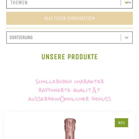
ALLE FILTER ZURÜCKSETZEN
SORT CONTENT
SORTIEREN
SORT CONTENT
UNSERE PRODUKTE
SCHILLERNDEN CHARAKTER
RAFFINIERTE QUALITÄT
AUSSERGEWÖHNLICHER GENUSS
NEU