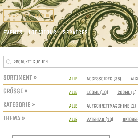
NEWSLETTER ABO/SUB
EVENTS
LOCATIONS
SERVICES
SEARCH CONTENT
SUCHFELD
SORTIMENT »
SORTIMENT
ALLE
ACCESSOIRES
(35)
ALK
GRÖSSE »
GRÖSSEN
ALLE
100ML
(10)
200ML
(1)
KATEGORIE »
KATEGORIE
ALLE
AUFSCHNITTMASCHINE
(1)
THEMA »
THEMEN
ALLE
VATERTAG
(10)
OKTOBE
SORT CONTENT