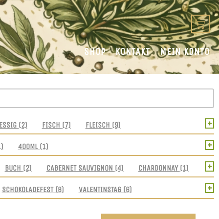
SHOP
KONTAKT
MEIN KONTO
+
ESSIG
(2)
FISCH
(7)
FLEISCH
(9)
+
1)
400ML
(1)
+
BUCH
(2)
CABERNET SAUVIGNON
(4)
CHARDONNAY
(1)
+
SCHOKOLADEFEST
(8)
VALENTINSTAG
(6)