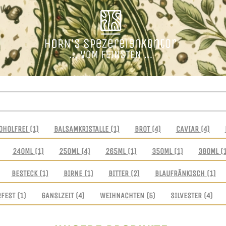
OHOLFREI
(1)
BALSAMKRISTALLE
(1)
BROT
(4)
CAVIAR
(4)
240ML
(1)
250ML
(4)
265ML
(1)
350ML
(1)
380ML
(
BESTECK
(1)
BIRNE
(1)
BITTER
(2)
BLAUFRÄNKISCH
(1)
RFEST
(1)
GANSLZEIT
(4)
WEIHNACHTEN
(5)
SILVESTER
(4)