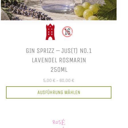
GIN SPRIZZ – JUS(T) NO.1
LAVENDEL ROSMARIN
250ML
5,00 €
–
60,00 €
AUSFÜHRUNG WÄHLEN
ROSÉ