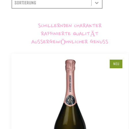
SORTIEREN
SORT CONTENT
SCHILLERNDEN CHARAKTER
RAFFINIERTE QUALITÄT
AUSSERGEWÖHNLICHER GENUSS
NEU