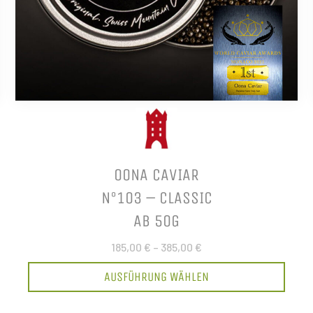
OONA CAVIAR
N°103 – CLASSIC
AB 50G
185,00 €
–
385,00 €
AUSFÜHRUNG WÄHLEN