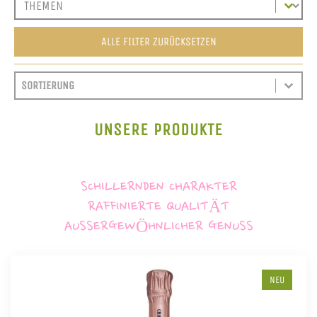
ALLE FILTER ZURÜCKSETZEN
SORT CONTENT
SORTIEREN
SORT CONTENT
UNSERE PRODUKTE
SCHILLERNDEN CHARAKTER
RAFFINIERTE QUALITÄT
AUSSERGEWÖHNLICHER GENUSS
NEU