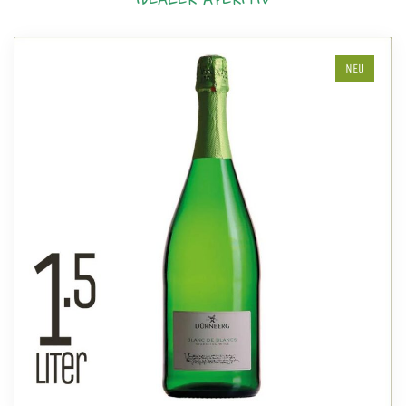
IDEALER APERITIV
NEU