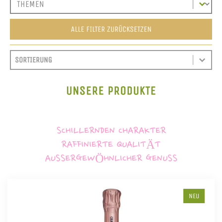
ALLE FILTER ZURÜCKSETZEN
SORT CONTENT
SORTIEREN
SORT CONTENT
UNSERE PRODUKTE
SCHILLERNDEN CHARAKTER
RAFFINIERTE QUALITÄT
AUSSERGEWÖHNLICHER GENUSS
NEU