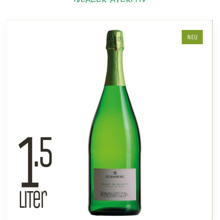
IDEALER APERITIV
NEU