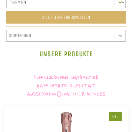
ALLE FILTER ZURÜCKSETZEN
SORT CONTENT
SORTIEREN
SORT CONTENT
UNSERE PRODUKTE
SCHILLERNDEN CHARAKTER
RAFFINIERTE QUALITÄT
AUSSERGEWÖHNLICHER GENUSS
NEU