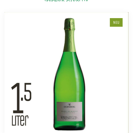
IDEALER APERITIV
NEU