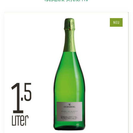
IDEALER APERITIV
NEU