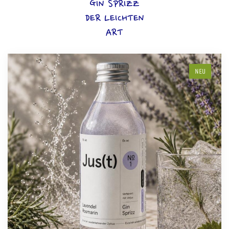
GIN SPRIZZ
DER LEICHTEN
ART
NEU