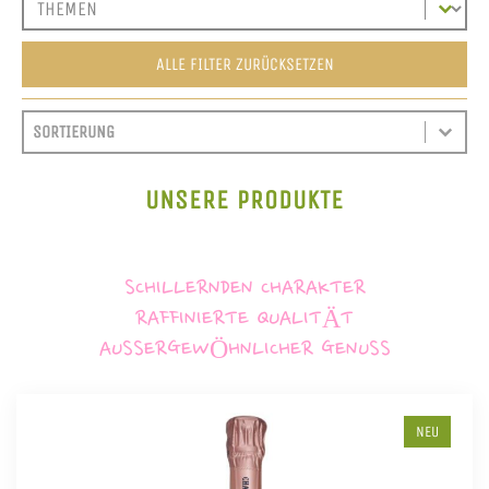
ALLE FILTER ZURÜCKSETZEN
SORT CONTENT
SORTIEREN
SORT CONTENT
UNSERE PRODUKTE
SCHILLERNDEN CHARAKTER
RAFFINIERTE QUALITÄT
AUSSERGEWÖHNLICHER GENUSS
NEU