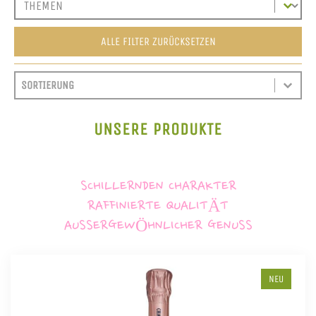
ALLE FILTER ZURÜCKSETZEN
SORT CONTENT
SORTIEREN
SORT CONTENT
UNSERE PRODUKTE
SCHILLERNDEN CHARAKTER
RAFFINIERTE QUALITÄT
AUSSERGEWÖHNLICHER GENUSS
NEU