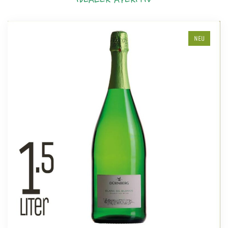
IDEALER APERITIV
NEU