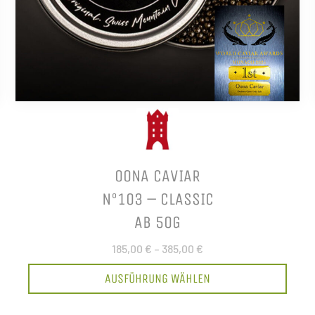
OONA CAVIAR
N°103 – CLASSIC
AB 50G
185,00 €
–
385,00 €
AUSFÜHRUNG WÄHLEN