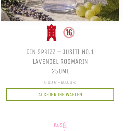
GIN SPRIZZ – JUS(T) NO.1
LAVENDEL ROSMARIN
250ML
5,00 €
–
60,00 €
AUSFÜHRUNG WÄHLEN
ROSÉ