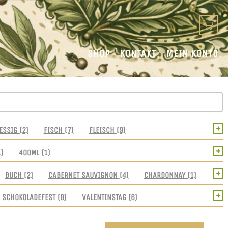
SHOP
KONTAKT
MEIN KONTO
+
ESSIG
(2)
FISCH
(7)
FLEISCH
(9)
+
1)
400ML
(1)
+
BUCH
(2)
CABERNET SAUVIGNON
(4)
CHARDONNAY
(1)
+
SCHOKOLADEFEST
(8)
VALENTINSTAG
(6)