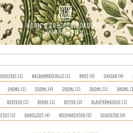
OHOLFREI
(1)
BALSAMKRISTALLE
(1)
BROT
(4)
CAVIAR
(4)
240ML
(1)
250ML
(4)
265ML
(1)
350ML
(1)
380ML
(
BESTECK
(1)
BIRNE
(1)
BITTER
(2)
BLAUFRÄNKISCH
(1)
RFEST
(1)
GANSLZEIT
(4)
WEIHNACHTEN
(5)
SILVESTER
(4)