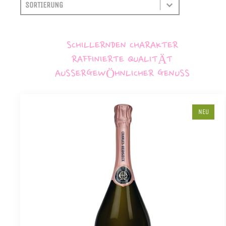
SORTIEREN
SORT CONTENT
SCHILLERNDEN CHARAKTER
RAFFINIERTE QUALITÄT
AUSSERGEWÖHNLICHER GENUSS
NEU