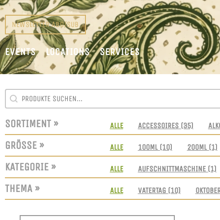
NEWSLETTER ABO/SUB
EVENTS
LOCATIONS
SERVICES
SEARCH CONTENT
SUCHFELD
SORTIMENT »
SORTIMENT
ALLE
ACCESSOIRES
(35)
ALK
GRÖSSE »
GRÖSSEN
ALLE
100ML
(10)
200ML
(1)
KATEGORIE »
KATEGORIE
ALLE
AUFSCHNITTMASCHINE
(1)
THEMA »
THEMEN
ALLE
VATERTAG
(10)
OKTOBE
SORT CONTENT