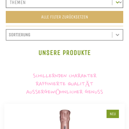
ALLE FILTER ZURÜCKSETZEN
SORT CONTENT
SORTIEREN
SORT CONTENT
UNSERE PRODUKTE
SCHILLERNDEN CHARAKTER
RAFFINIERTE QUALITÄT
AUSSERGEWÖHNLICHER GENUSS
NEU