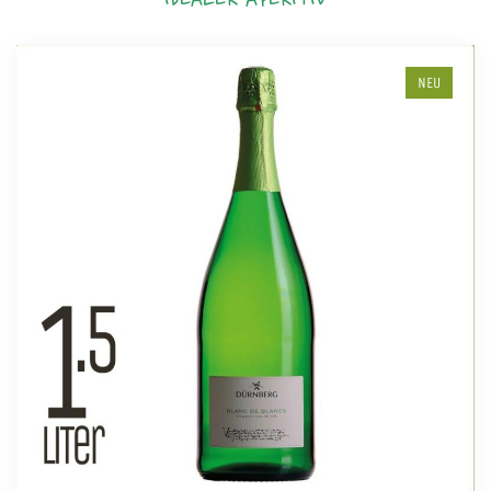
IDEALER APERITIV
NEU