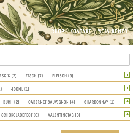
SHOP
KONTAKT
MEIN KONTO
+
ESSIG
(2)
FISCH
(7)
FLEISCH
(9)
+
1)
400ML
(1)
+
BUCH
(2)
CABERNET SAUVIGNON
(4)
CHARDONNAY
(1)
+
SCHOKOLADEFEST
(8)
VALENTINSTAG
(6)