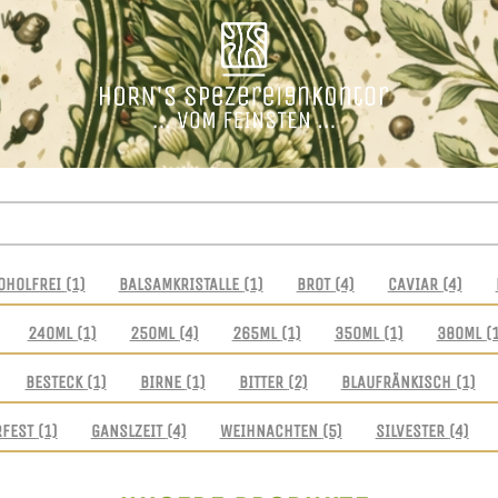
OHOLFREI
(1)
BALSAMKRISTALLE
(1)
BROT
(4)
CAVIAR
(4)
240ML
(1)
250ML
(4)
265ML
(1)
350ML
(1)
380ML
(
BESTECK
(1)
BIRNE
(1)
BITTER
(2)
BLAUFRÄNKISCH
(1)
RFEST
(1)
GANSLZEIT
(4)
WEIHNACHTEN
(5)
SILVESTER
(4)