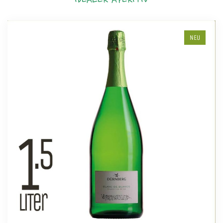
IDEALER APERITIV
NEU