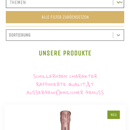
ALLE FILTER ZURÜCKSETZEN
SORT CONTENT
SORTIEREN
SORT CONTENT
UNSERE PRODUKTE
SCHILLERNDEN CHARAKTER
RAFFINIERTE QUALITÄT
AUSSERGEWÖHNLICHER GENUSS
NEU