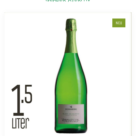
IDEALER APERITIV
NEU