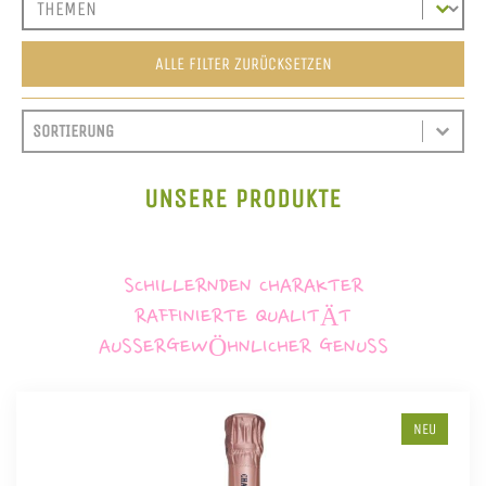
ALLE FILTER ZURÜCKSETZEN
SORT CONTENT
SORTIEREN
SORT CONTENT
UNSERE PRODUKTE
SCHILLERNDEN CHARAKTER
RAFFINIERTE QUALITÄT
AUSSERGEWÖHNLICHER GENUSS
NEU