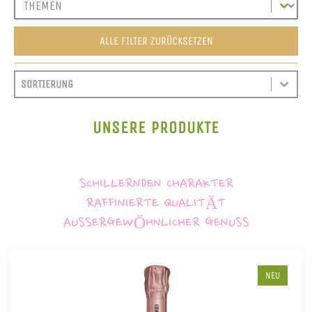
ALLE FILTER ZURÜCKSETZEN
SORT CONTENT
SORTIEREN
SORT CONTENT
UNSERE PRODUKTE
SCHILLERNDEN CHARAKTER
RAFFINIERTE QUALITÄT
AUSSERGEWÖHNLICHER GENUSS
NEU