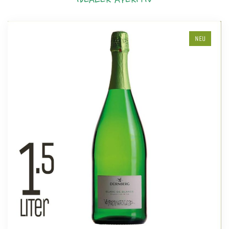
IDEALER APERITIV
NEU