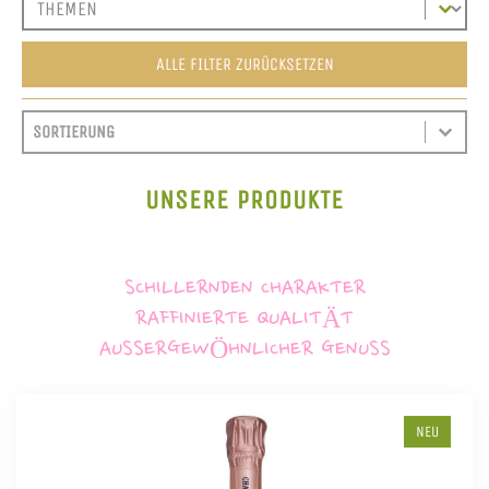
ALLE FILTER ZURÜCKSETZEN
SORT CONTENT
SORTIEREN
SORT CONTENT
UNSERE PRODUKTE
SCHILLERNDEN CHARAKTER
RAFFINIERTE QUALITÄT
AUSSERGEWÖHNLICHER GENUSS
NEU