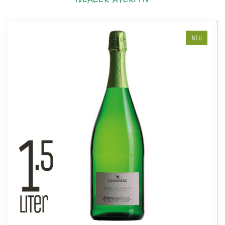
IDEALER APERITIV
NEU