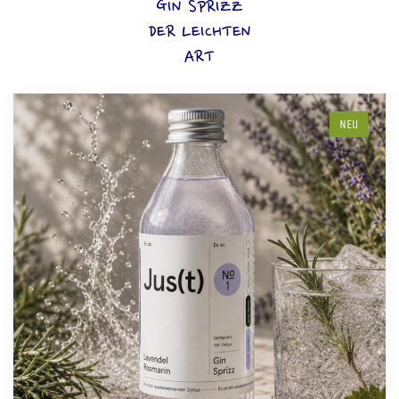
GIN SPRIZZ
DER LEICHTEN
ART
NEU