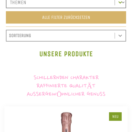
ALLE FILTER ZURÜCKSETZEN
SORT CONTENT
SORTIEREN
SORT CONTENT
UNSERE PRODUKTE
SCHILLERNDEN CHARAKTER
RAFFINIERTE QUALITÄT
AUSSERGEWÖHNLICHER GENUSS
NEU