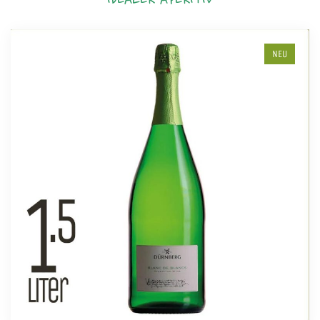
IDEALER APERITIV
NEU