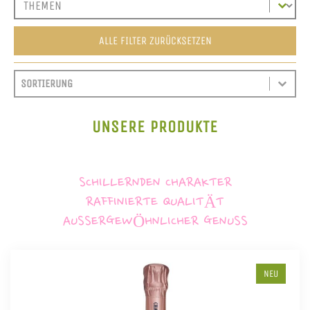
ALLE FILTER ZURÜCKSETZEN
SORT CONTENT
SORTIEREN
SORT CONTENT
UNSERE PRODUKTE
SCHILLERNDEN CHARAKTER
RAFFINIERTE QUALITÄT
AUSSERGEWÖHNLICHER GENUSS
NEU