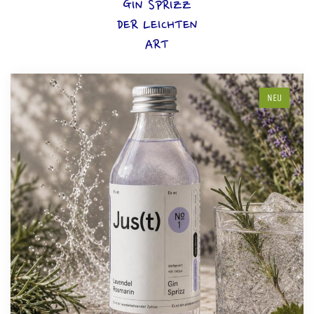
GIN SPRIZZ
DER LEICHTEN
ART
NEU