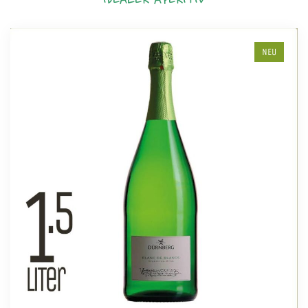
IDEALER APERITIV
NEU