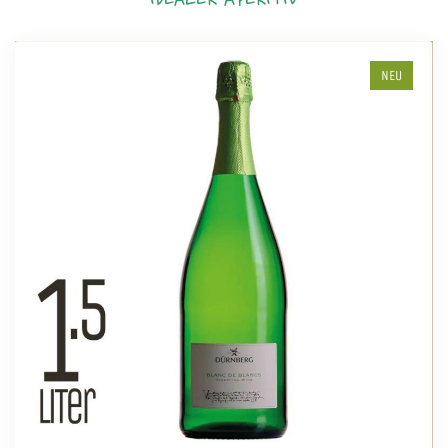
IDEALER APERITIV
NEU