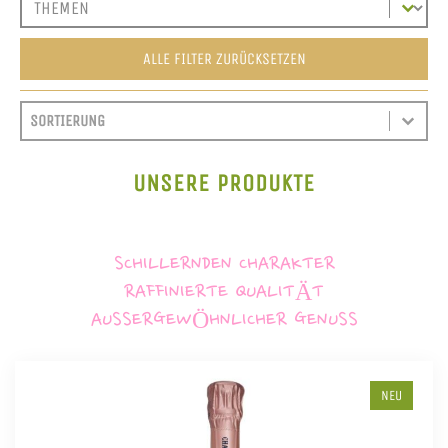
ALLE FILTER ZURÜCKSETZEN
SORT CONTENT
SORTIEREN
SORT CONTENT
UNSERE PRODUKTE
SCHILLERNDEN CHARAKTER
RAFFINIERTE QUALITÄT
AUSSERGEWÖHNLICHER GENUSS
NEU