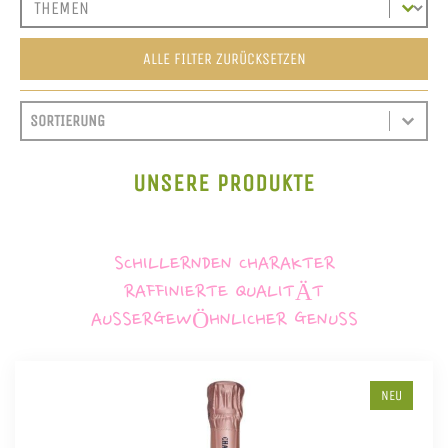
ALLE FILTER ZURÜCKSETZEN
SORT CONTENT
SORTIEREN
SORT CONTENT
UNSERE PRODUKTE
SCHILLERNDEN CHARAKTER
RAFFINIERTE QUALITÄT
AUSSERGEWÖHNLICHER GENUSS
NEU