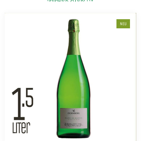
IDEALER APERITIV
NEU