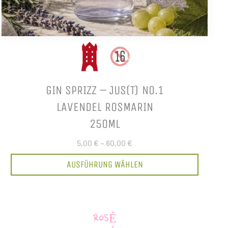
GIN SPRIZZ – JUS(T) NO.1
LAVENDEL ROSMARIN
250ML
5,00 €
–
60,00 €
AUSFÜHRUNG WÄHLEN
ROSÉ