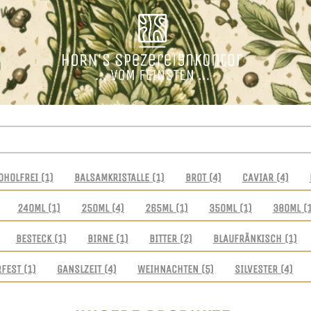
OHOLFREI
(1)
BALSAMKRISTALLE
(1)
BROT
(4)
CAVIAR
(4)
240ML
(1)
250ML
(4)
265ML
(1)
350ML
(1)
380ML
(
BESTECK
(1)
BIRNE
(1)
BITTER
(2)
BLAUFRÄNKISCH
(1)
RFEST
(1)
GANSLZEIT
(4)
WEIHNACHTEN
(5)
SILVESTER
(4)