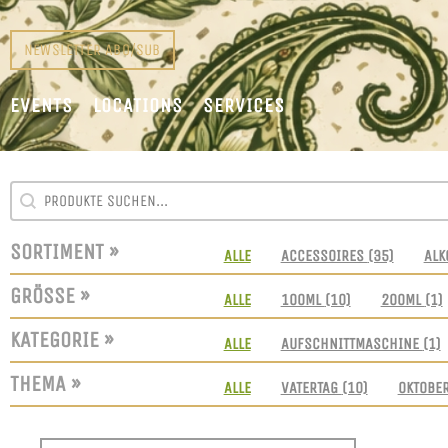
NEWSLETTER ABO/SUB
EVENTS
LOCATIONS
SERVICES
SEARCH CONTENT
SUCHFELD
SORTIMENT »
SORTIMENT
ALLE
ACCESSOIRES
(35)
ALK
GRÖSSE »
GRÖSSEN
ALLE
100ML
(10)
200ML
(1)
KATEGORIE »
KATEGORIE
ALLE
AUFSCHNITTMASCHINE
(1)
THEMA »
THEMEN
ALLE
VATERTAG
(10)
OKTOBE
SORT CONTENT