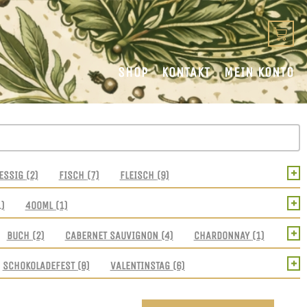
SHOP
KONTAKT
MEIN KONTO
+
ESSIG
(2)
FISCH
(7)
FLEISCH
(9)
+
1)
400ML
(1)
+
BUCH
(2)
CABERNET SAUVIGNON
(4)
CHARDONNAY
(1)
+
SCHOKOLADEFEST
(8)
VALENTINSTAG
(6)