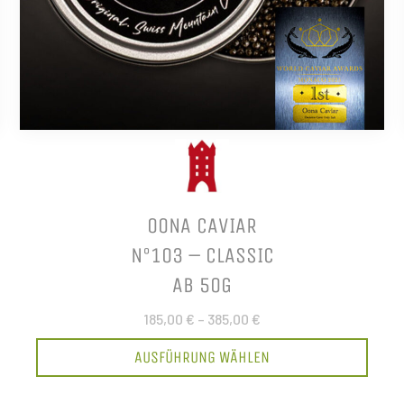
OONA CAVIAR
N°103 – CLASSIC
AB 50G
185,00 €
–
385,00 €
AUSFÜHRUNG WÄHLEN