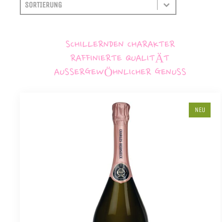
SORTIEREN
SORT CONTENT
SCHILLERNDEN CHARAKTER
RAFFINIERTE QUALITÄT
AUSSERGEWÖHNLICHER GENUSS
NEU