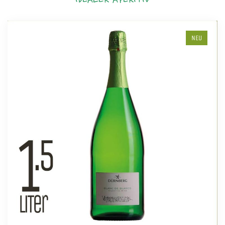
IDEALER APERITIV
NEU