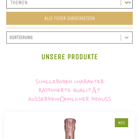
ALLE FILTER ZURÜCKSETZEN
SORT CONTENT
SORTIEREN
SORT CONTENT
UNSERE PRODUKTE
SCHILLERNDEN CHARAKTER
RAFFINIERTE QUALITÄT
AUSSERGEWÖHNLICHER GENUSS
NEU