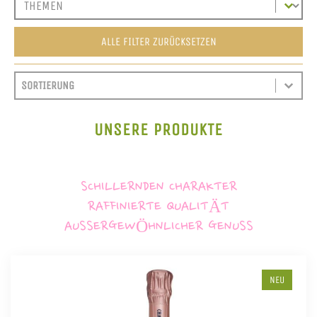
ALLE FILTER ZURÜCKSETZEN
SORT CONTENT
SORTIEREN
SORT CONTENT
UNSERE PRODUKTE
SCHILLERNDEN CHARAKTER
RAFFINIERTE QUALITÄT
AUSSERGEWÖHNLICHER GENUSS
NEU