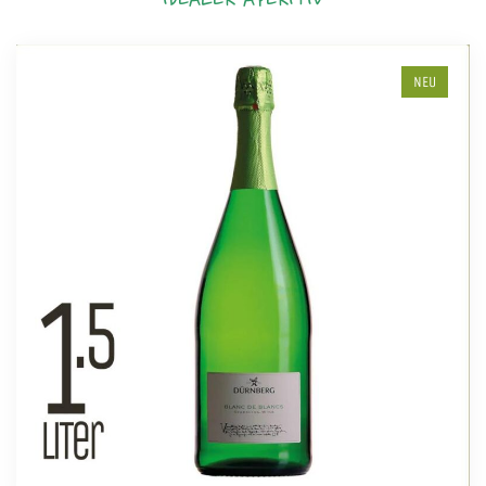
IDEALER APERITIV
NEU