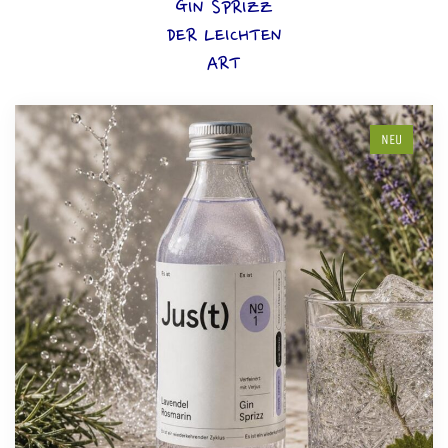
GIN SPRIZZ
DER LEICHTEN
ART
NEU