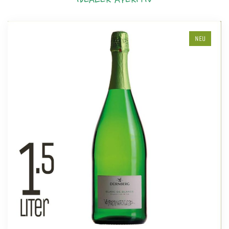
IDEALER APERITIV
NEU