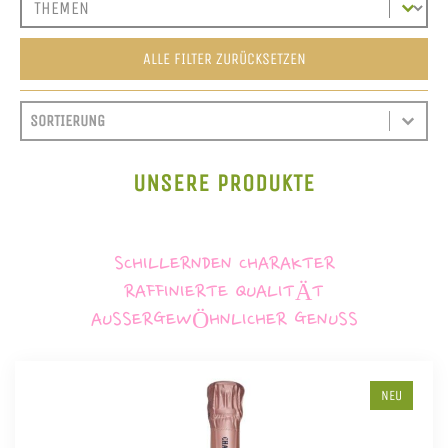
ALLE FILTER ZURÜCKSETZEN
SORT CONTENT
SORTIEREN
SORT CONTENT
UNSERE PRODUKTE
SCHILLERNDEN CHARAKTER
RAFFINIERTE QUALITÄT
AUSSERGEWÖHNLICHER GENUSS
NEU