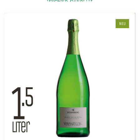
IDEALER APERITIV
NEU