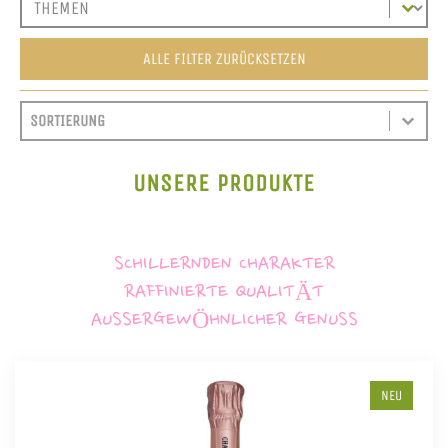
ALLE FILTER ZURÜCKSETZEN
SORT CONTENT
SORTIEREN
SORT CONTENT
UNSERE PRODUKTE
SCHILLERNDEN CHARAKTER
RAFFINIERTE QUALITÄT
AUSSERGEWÖHNLICHER GENUSS
NEU