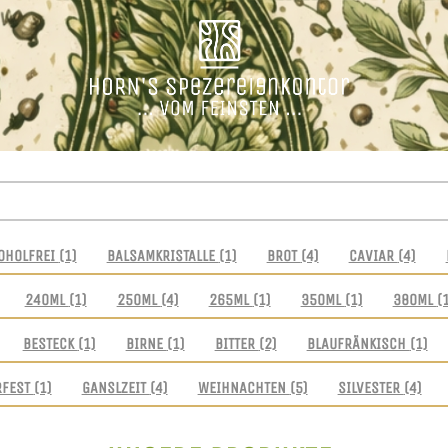
OHOLFREI
(1)
BALSAMKRISTALLE
(1)
BROT
(4)
CAVIAR
(4)
240ML
(1)
250ML
(4)
265ML
(1)
350ML
(1)
380ML
(
BESTECK
(1)
BIRNE
(1)
BITTER
(2)
BLAUFRÄNKISCH
(1)
RFEST
(1)
GANSLZEIT
(4)
WEIHNACHTEN
(5)
SILVESTER
(4)