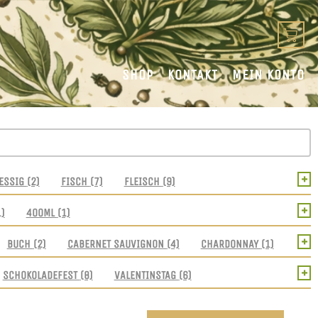
SHOP
KONTAKT
MEIN KONTO
+
ESSIG
(2)
FISCH
(7)
FLEISCH
(9)
+
1)
400ML
(1)
+
BUCH
(2)
CABERNET SAUVIGNON
(4)
CHARDONNAY
(1)
+
SCHOKOLADEFEST
(8)
VALENTINSTAG
(6)