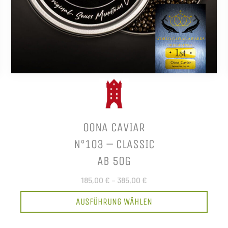
OONA CAVIAR
N°103 – CLASSIC
AB 50G
185,00 €
–
385,00 €
AUSFÜHRUNG WÄHLEN