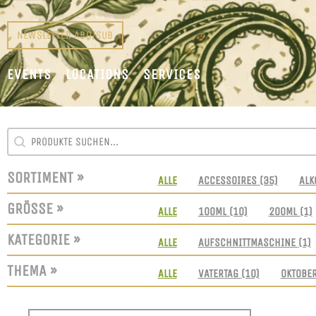
NEWSLETTER ABO/SUB
EVENTS
LOCATIONS
SERVICES
SEARCH CONTENT
SUCHFELD
SORTIMENT »
SORTIMENT
ALLE
ACCESSOIRES
(35)
ALK
GRÖSSE »
GRÖSSEN
ALLE
100ML
(10)
200ML
(1)
KATEGORIE »
KATEGORIE
ALLE
AUFSCHNITTMASCHINE
(1)
THEMA »
THEMEN
ALLE
VATERTAG
(10)
OKTOBE
SORT CONTENT