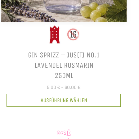
GIN SPRIZZ – JUS(T) NO.1
LAVENDEL ROSMARIN
250ML
5,00 €
–
60,00 €
AUSFÜHRUNG WÄHLEN
ROSÉ