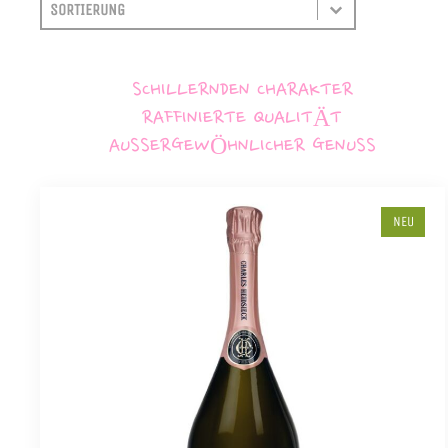
SORTIEREN
SORT CONTENT
SCHILLERNDEN CHARAKTER
RAFFINIERTE QUALITÄT
AUSSERGEWÖHNLICHER GENUSS
NEU