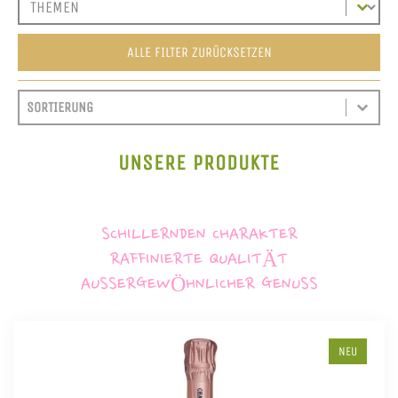
ALLE FILTER ZURÜCKSETZEN
SORT CONTENT
SORTIEREN
SORT CONTENT
UNSERE PRODUKTE
SCHILLERNDEN CHARAKTER
RAFFINIERTE QUALITÄT
AUSSERGEWÖHNLICHER GENUSS
NEU