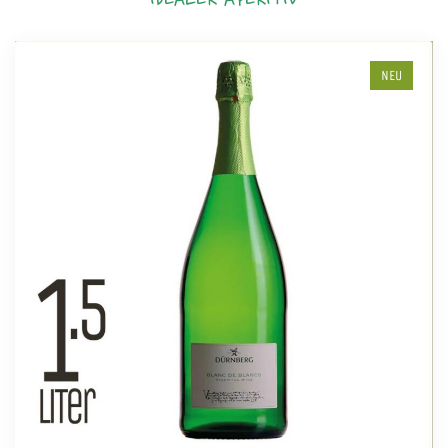
IDEALER APERITIV
NEU