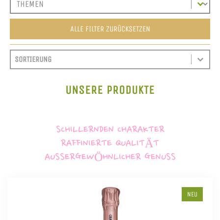
ALLE FILTER ZURÜCKSETZEN
SORT CONTENT
SORTIEREN
SORT CONTENT
UNSERE PRODUKTE
SCHILLERNDEN CHARAKTER
RAFFINIERTE QUALITÄT
AUSSERGEWÖHNLICHER GENUSS
NEU