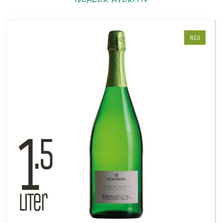
IDEALER APERITIV
NEU