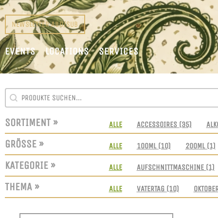
NEWSLETTER ABO/SUB
EVENTS
LOCATIONS
SERVICES
SEARCH CONTENT
SUCHFELD
SORTIMENT »
SORTIMENT
ALLE
ACCESSOIRES
(35)
ALK
GRÖSSE »
GRÖSSEN
ALLE
100ML
(10)
200ML
(1)
KATEGORIE »
KATEGORIE
ALLE
AUFSCHNITTMASCHINE
(1)
THEMA »
THEMEN
ALLE
VATERTAG
(10)
OKTOBE
SORT CONTENT