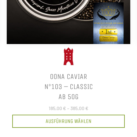
OONA CAVIAR
N°103 – CLASSIC
AB 50G
185,00 €
–
385,00 €
AUSFÜHRUNG WÄHLEN