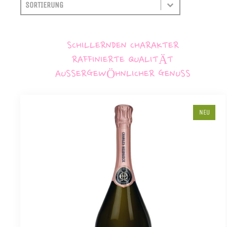
SORTIEREN
SORT CONTENT
SCHILLERNDEN CHARAKTER
RAFFINIERTE QUALITÄT
AUSSERGEWÖHNLICHER GENUSS
NEU