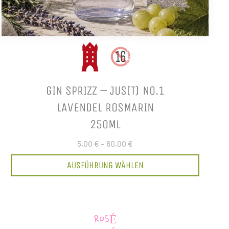
GIN SPRIZZ – JUS(T) NO.1
LAVENDEL ROSMARIN
250ML
5,00 €
–
60,00 €
AUSFÜHRUNG WÄHLEN
ROSÉ