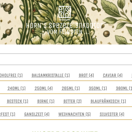
OHOLFREI
(1)
BALSAMKRISTALLE
(1)
BROT
(4)
CAVIAR
(4)
240ML
(1)
250ML
(4)
265ML
(1)
350ML
(1)
380ML
(
BESTECK
(1)
BIRNE
(1)
BITTER
(2)
BLAUFRÄNKISCH
(1)
RFEST
(1)
GANSLZEIT
(4)
WEIHNACHTEN
(5)
SILVESTER
(4)