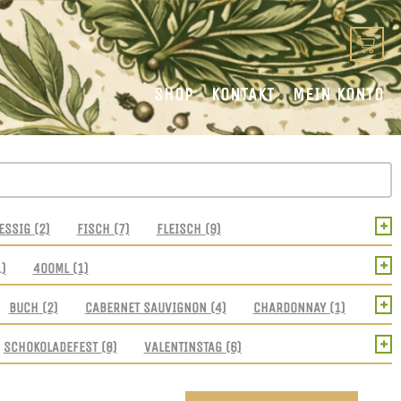
SHOP
KONTAKT
MEIN KONTO
+
ESSIG
(2)
FISCH
(7)
FLEISCH
(9)
+
1)
400ML
(1)
+
BUCH
(2)
CABERNET SAUVIGNON
(4)
CHARDONNAY
(1)
+
SCHOKOLADEFEST
(8)
VALENTINSTAG
(6)