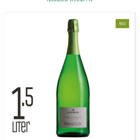
IDEALER APERITIV
NEU