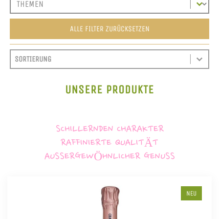
ALLE FILTER ZURÜCKSETZEN
SORT CONTENT
SORTIEREN
SORT CONTENT
UNSERE PRODUKTE
SCHILLERNDEN CHARAKTER
RAFFINIERTE QUALITÄT
AUSSERGEWÖHNLICHER GENUSS
NEU