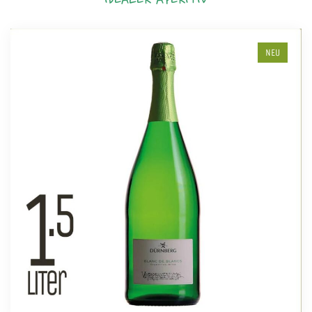
IDEALER APERITIV
NEU