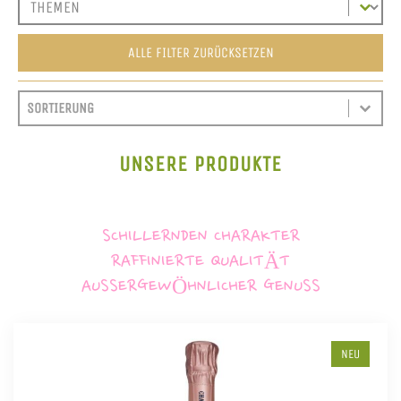
ALLE FILTER ZURÜCKSETZEN
SORT CONTENT
SORTIEREN
SORT CONTENT
UNSERE PRODUKTE
SCHILLERNDEN CHARAKTER
RAFFINIERTE QUALITÄT
AUSSERGEWÖHNLICHER GENUSS
NEU