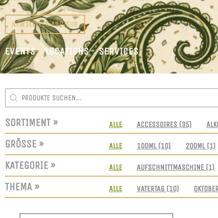
NEWSLETTER ABO/SUB
EVENTS
LOCATIONS
SERVICES
SEARCH CONTENT
SUCHFELD
SORTIMENT »
SORTIMENT
ALLE
ACCESSOIRES
(35)
ALK
GRÖSSE »
GRÖSSEN
ALLE
100ML
(10)
200ML
(1)
KATEGORIE »
KATEGORIE
ALLE
AUFSCHNITTMASCHINE
(1)
THEMA »
THEMEN
ALLE
VATERTAG
(10)
OKTOBE
SORT CONTENT