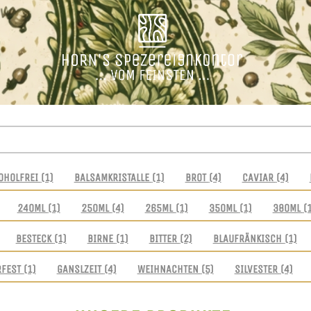
OHOLFREI
(1)
BALSAMKRISTALLE
(1)
BROT
(4)
CAVIAR
(4)
240ML
(1)
250ML
(4)
265ML
(1)
350ML
(1)
380ML
(
BESTECK
(1)
BIRNE
(1)
BITTER
(2)
BLAUFRÄNKISCH
(1)
RFEST
(1)
GANSLZEIT
(4)
WEIHNACHTEN
(5)
SILVESTER
(4)