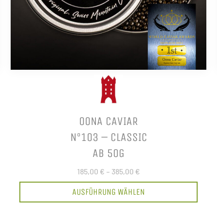
OONA CAVIAR
N°103 – CLASSIC
AB 50G
185,00 €
–
385,00 €
AUSFÜHRUNG WÄHLEN