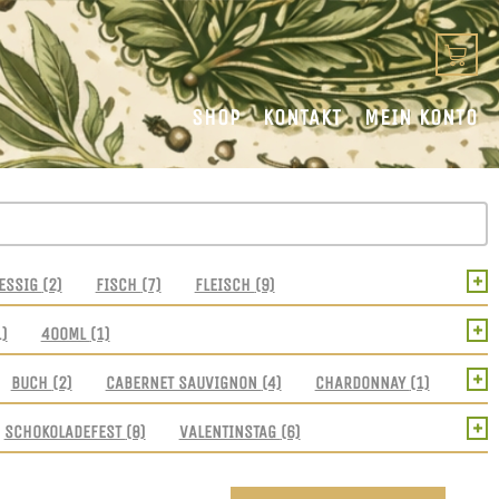
SHOP
KONTAKT
MEIN KONTO
+
ESSIG
(2)
FISCH
(7)
FLEISCH
(9)
+
1)
400ML
(1)
+
BUCH
(2)
CABERNET SAUVIGNON
(4)
CHARDONNAY
(1)
+
SCHOKOLADEFEST
(8)
VALENTINSTAG
(6)