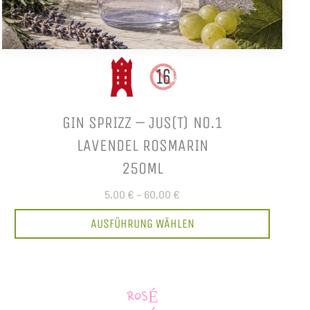
GIN SPRIZZ – JUS(T) NO.1
LAVENDEL ROSMARIN
250ML
5,00 €
–
60,00 €
AUSFÜHRUNG WÄHLEN
ROSÉ