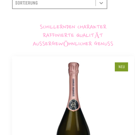
SORTIEREN
SORT CONTENT
SCHILLERNDEN CHARAKTER
RAFFINIERTE QUALITÄT
AUSSERGEWÖHNLICHER GENUSS
NEU