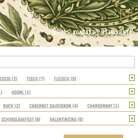
SHOP
KONTAKT
MEIN KONTO
+
ESSIG
(2)
FISCH
(7)
FLEISCH
(9)
+
1)
400ML
(1)
+
BUCH
(2)
CABERNET SAUVIGNON
(4)
CHARDONNAY
(1)
+
SCHOKOLADEFEST
(8)
VALENTINSTAG
(6)