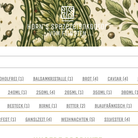
OHOLFREI
(1)
BALSAMKRISTALLE
(1)
BROT
(4)
CAVIAR
(4)
240ML
(1)
250ML
(4)
265ML
(1)
350ML
(1)
380ML
(
BESTECK
(1)
BIRNE
(1)
BITTER
(2)
BLAUFRÄNKISCH
(1)
RFEST
(1)
GANSLZEIT
(4)
WEIHNACHTEN
(5)
SILVESTER
(4)