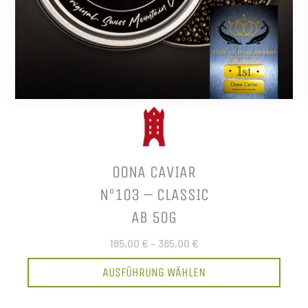
OONA CAVIAR
N°103 – CLASSIC
AB 50G
185,00 €
–
385,00 €
AUSFÜHRUNG WÄHLEN