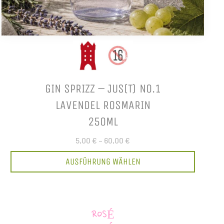
GIN SPRIZZ – JUS(T) NO.1
LAVENDEL ROSMARIN
250ML
5,00 €
–
60,00 €
AUSFÜHRUNG WÄHLEN
ROSÉ