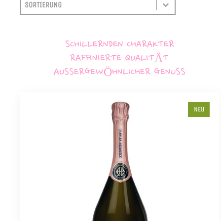
SORTIEREN
SORT CONTENT
SCHILLERNDEN CHARAKTER
RAFFINIERTE QUALITÄT
AUSSERGEWÖHNLICHER GENUSS
NEU