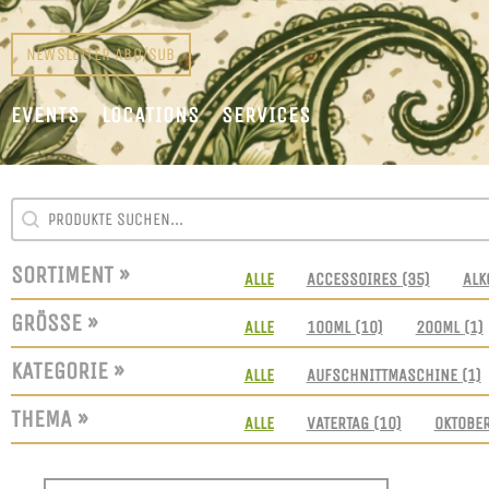
NEWSLETTER ABO/SUB
EVENTS
LOCATIONS
SERVICES
SEARCH CONTENT
SUCHFELD
SORTIMENT »
SORTIMENT
ALLE
ACCESSOIRES
(35)
ALK
GRÖSSE »
GRÖSSEN
ALLE
100ML
(10)
200ML
(1)
KATEGORIE »
KATEGORIE
ALLE
AUFSCHNITTMASCHINE
(1)
THEMA »
THEMEN
ALLE
VATERTAG
(10)
OKTOBE
SORT CONTENT