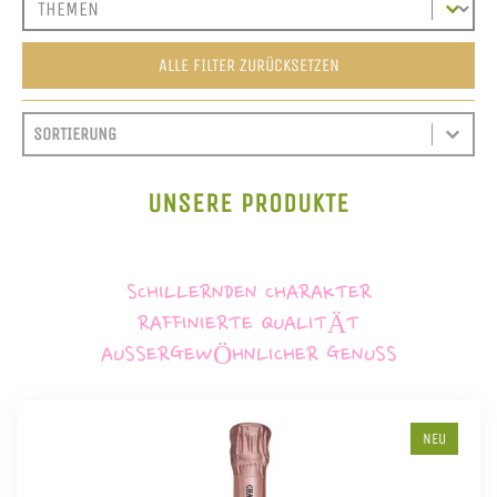
ALLE FILTER ZURÜCKSETZEN
SORT CONTENT
SORTIEREN
SORT CONTENT
UNSERE PRODUKTE
SCHILLERNDEN CHARAKTER
RAFFINIERTE QUALITÄT
AUSSERGEWÖHNLICHER GENUSS
NEU