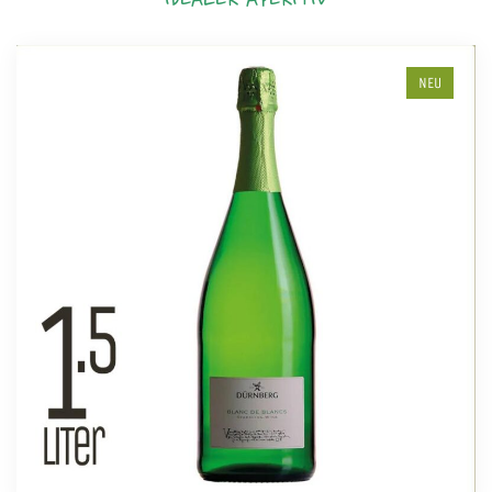
IDEALER APERITIV
NEU