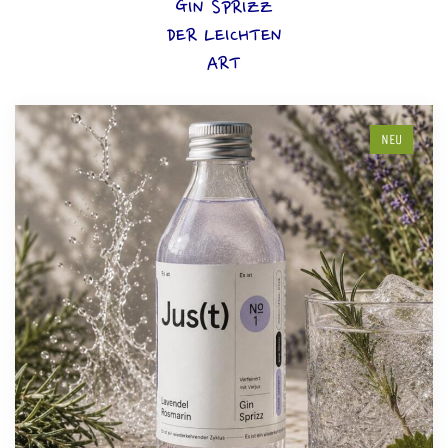
GIN SPRIZZ
DER LEICHTEN
ART
NEU