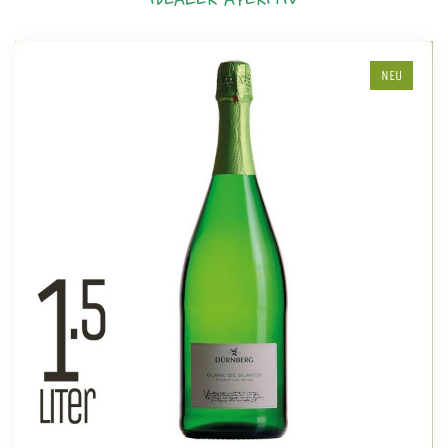
IDEALER APERITIV
NEU