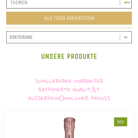
ALLE FILTER ZURÜCKSETZEN
SORT CONTENT
SORTIEREN
SORT CONTENT
UNSERE PRODUKTE
SCHILLERNDEN CHARAKTER
RAFFINIERTE QUALITÄT
AUSSERGEWÖHNLICHER GENUSS
NEU