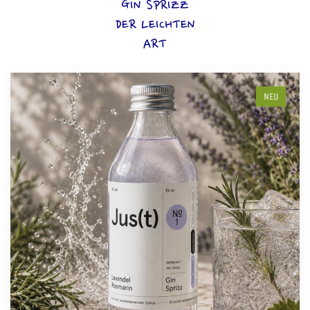
GIN SPRIZZ
DER LEICHTEN
ART
NEU