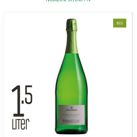
IDEALER APERITIV
NEU