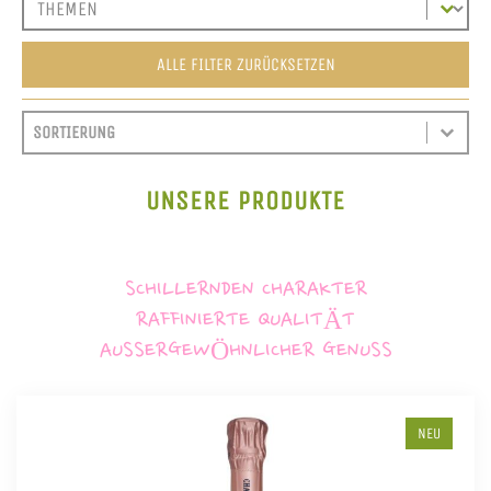
ALLE FILTER ZURÜCKSETZEN
SORT CONTENT
SORTIEREN
SORT CONTENT
UNSERE PRODUKTE
SCHILLERNDEN CHARAKTER
RAFFINIERTE QUALITÄT
AUSSERGEWÖHNLICHER GENUSS
NEU