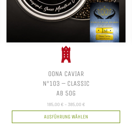
OONA CAVIAR
N°103 – CLASSIC
AB 50G
185,00 €
–
385,00 €
AUSFÜHRUNG WÄHLEN