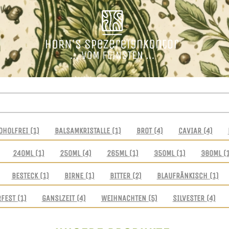
OHOLFREI
(1)
BALSAMKRISTALLE
(1)
BROT
(4)
CAVIAR
(4)
240ML
(1)
250ML
(4)
265ML
(1)
350ML
(1)
380ML
(
BESTECK
(1)
BIRNE
(1)
BITTER
(2)
BLAUFRÄNKISCH
(1)
RFEST
(1)
GANSLZEIT
(4)
WEIHNACHTEN
(5)
SILVESTER
(4)