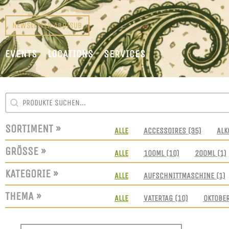
NEWSLETTER ABO/SUB
EVENTS
LOCATIONS
SERVICES
SEARCH CONTENT
SUCHFELD
SORTIMENT »
SORTIMENT
ALLE
ACCESSOIRES
(35)
ALK
GRÖSSE »
GRÖSSEN
ALLE
100ML
(10)
200ML
(1)
KATEGORIE »
KATEGORIE
ALLE
AUFSCHNITTMASCHINE
(1)
THEMA »
THEMEN
ALLE
VATERTAG
(10)
OKTOBE
SORT CONTENT