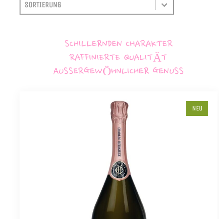
SORTIEREN
SORT CONTENT
SCHILLERNDEN CHARAKTER
RAFFINIERTE QUALITÄT
AUSSERGEWÖHNLICHER GENUSS
NEU