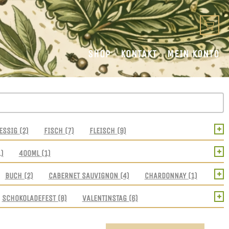
SHOP
KONTAKT
MEIN KONTO
+
ESSIG
(2)
FISCH
(7)
FLEISCH
(9)
+
1)
400ML
(1)
+
BUCH
(2)
CABERNET SAUVIGNON
(4)
CHARDONNAY
(1)
+
SCHOKOLADEFEST
(8)
VALENTINSTAG
(6)