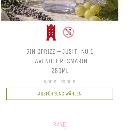
GIN SPRIZZ – JUS(T) NO.1
LAVENDEL ROSMARIN
250ML
5,00 €
–
60,00 €
AUSFÜHRUNG WÄHLEN
ROSÉ