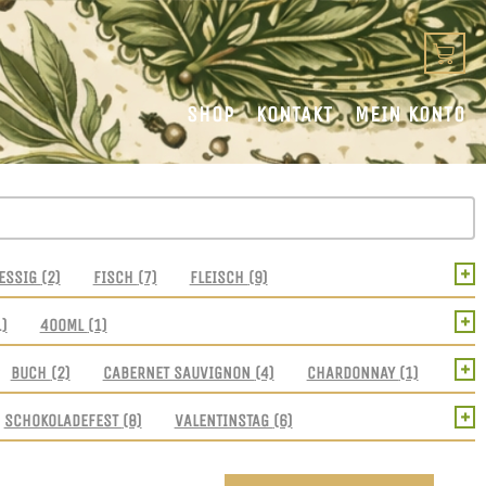
SHOP
KONTAKT
MEIN KONTO
+
ESSIG
(2)
FISCH
(7)
FLEISCH
(9)
+
1)
400ML
(1)
+
BUCH
(2)
CABERNET SAUVIGNON
(4)
CHARDONNAY
(1)
+
SCHOKOLADEFEST
(8)
VALENTINSTAG
(6)