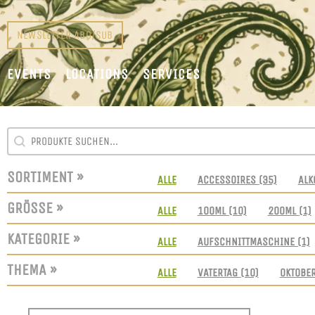
NEWSLETTER ABO/SUB
EVENTS
LOCATIONS
SERVICES
SEARCH CONTENT
SUCHFELD
SORTIMENT »
SORTIMENT
ALLE
ACCESSOIRES
(35)
ALK
GRÖSSE »
GRÖSSEN
ALLE
100ML
(10)
200ML
(1)
KATEGORIE »
KATEGORIE
ALLE
AUFSCHNITTMASCHINE
(1)
THEMA »
THEMEN
ALLE
VATERTAG
(10)
OKTOBE
SORT CONTENT