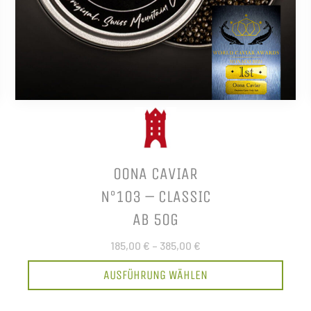
OONA CAVIAR
N°103 – CLASSIC
AB 50G
185,00 €
–
385,00 €
AUSFÜHRUNG WÄHLEN