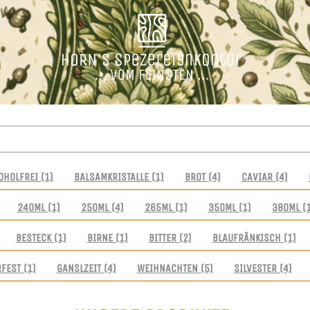
OHOLFREI
(1)
BALSAMKRISTALLE
(1)
BROT
(4)
CAVIAR
(4)
240ML
(1)
250ML
(4)
265ML
(1)
350ML
(1)
380ML
(
BESTECK
(1)
BIRNE
(1)
BITTER
(2)
BLAUFRÄNKISCH
(1)
RFEST
(1)
GANSLZEIT
(4)
WEIHNACHTEN
(5)
SILVESTER
(4)