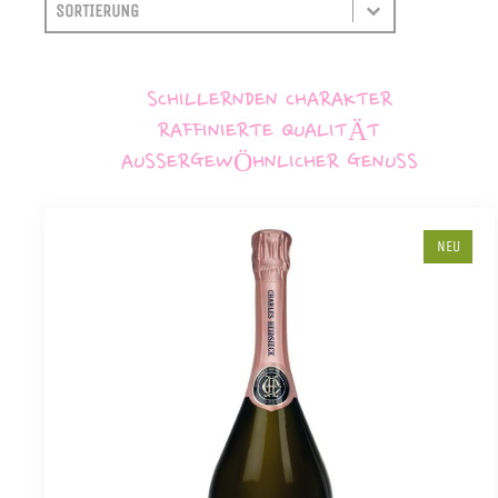
SORTIEREN
SORT CONTENT
SCHILLERNDEN CHARAKTER
RAFFINIERTE QUALITÄT
AUSSERGEWÖHNLICHER GENUSS
NEU