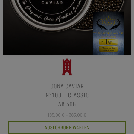
OONA CAVIAR
N°103 – CLASSIC
AB 50G
185,00 €
–
385,00 €
AUSFÜHRUNG WÄHLEN