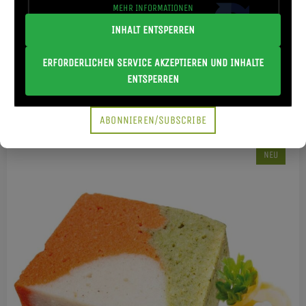
MEHR INFORMATIONEN
INHALT ENTSPERREN
ERFORDERLICHEN SERVICE AKZEPTIEREN UND INHALTE
TERRINE
ENTSPERREN
VEGANER GEHT'S NICHT
KÖSTLICHST
ABONNIEREN/SUBSCRIBE
NEU