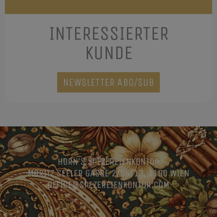
INTERESSIERTER
KUNDE
NEWSLETTER ABO/SUB
HORN’S SPEZEREIENKONTOR
MORITZ SEELER GASSE 2/55/13, 1100 WIEN
OFFICE@SPEZEREIENKONTOR.COM