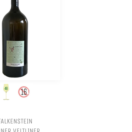
FALKENSTEIN
NER VELTLINER