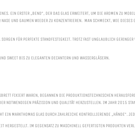
INES. EIN ERSTER „BEND“, DER DAS GLAS ERWEITERT, UM DIE AROMEN ZU MOBIL
 NASE UND GAUMEN WIEDER ZU KONZENTRIEREN. MAN SCHMECKT, WIE DIESES GL
SORGEN FÜR PERFEKTE STANDFESTIGKEIT. TROTZ FAST UNGLAUBLICH GERINGER WA
 UND SWEET BIS ZU ELEGANTEN DECANTERN UND WASSERGLÄSERN.
SBRETT FIXIERT WAREN, BEGANNEN DIE PRODUKTIONSTECHNISCHEN HERAUSFORDE
ER NOTWENDIGEN PRÄZISION UND QUALITÄT HERZUSTELLEN. IM JAHR 2015 STAN
HT EIN MARKTHOMAS GLAS DURCH ZAHLREICHE KONTROLLIERENDE „HÄNDE“. JEDE
IT HERGESTELLT. IM GEGENSATZ ZU MASCHINELL GEFERTIGTEN PRODUKTEN VER