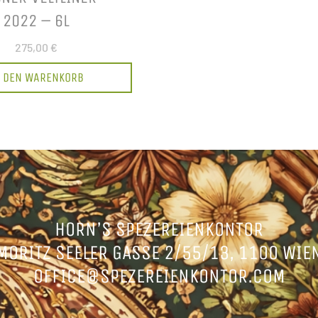
2022 – 6L
275,00 €
N DEN WARENKORB
HORN’S SPEZEREIENKONTOR
MORITZ SEELER GASSE 2/55/13, 1100 WIE
OFFICE@SPEZEREIENKONTOR.COM