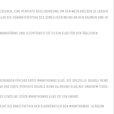
ISIEREN, EINE PERFEKTE KEGELRUNDUNG UM DEN WEIN KREISEN ZU LASSEN U
AS DIE CHARAKTERISTIKA DES JEWEILIGEN WEINS AN DEN GAUMEN UND IN D
NDSTÄRKE UND LEICHTIGKEIT IST ES EIN GLAS FÜR DEN TÄGLICHEN GE
RUNGEN FÜR DAS ERSTE MARKTHOMAS GLAS. DIE SPEZIELLE DOUBLE BEND F
D DAS ERSTE PERFEKTE DOUBLE BEND ALLROUND GLAS AUF UNSEREM TISCH.
S EINZELNE STÜCK MARKTHOMAS GLAS IST EIN UNIKAT.
LEIHT DIE ARBEITSETHIK DER GLASKÜNSTLER DEN MARKTHOMAS -GLÄSERN