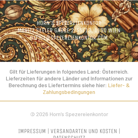
HORN’S SPEZEREIENKONTOR
MORITZ SEELER GASSE 2/55/13, 1100 WIEN
OFFICE@SPEZEREIENKONTOR.COM
Gilt für Lieferungen in folgendes Land: Österreich.
Lieferzeiten für andere Länder und Informationen zur
Berechnung des Liefertermins siehe hier:
Liefer- &
Zahlungsbedingungen
© 2026 Horn’s Spezereienkontor
IMPRESSUM
|
VERSANDARTEN UND KOSTEN
|
DATENSCHUTZ