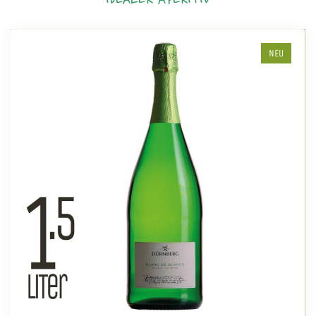
IDEALER APERITIV
NEU