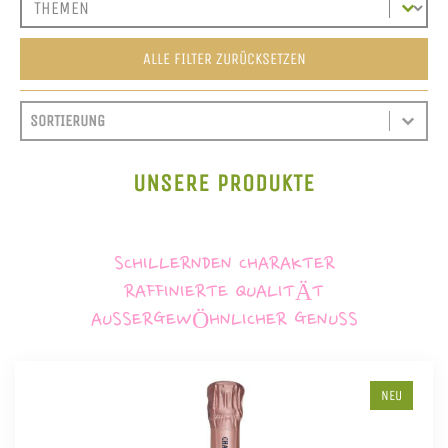
ALLE FILTER ZURÜCKSETZEN
SORT CONTENT
SORTIEREN
SORT CONTENT
UNSERE PRODUKTE
SCHILLERNDEN CHARAKTER
RAFFINIERTE QUALITÄT
AUSSERGEWÖHNLICHER GENUSS
NEU